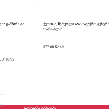
ფის გამზირი 32
ქუთაისი, წერეთლი 4/4ა სავაჭრო ცენტრ
"ქარვასლა"
577 69 52 49
LUTIONS.
ა.
ᲙᲐᲚᲐᲗᲐᲨᲘ ᲓᲐᲛᲐᲢᲔᲑᲐ