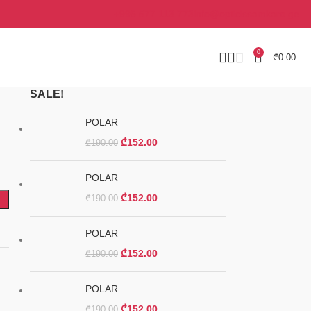
+995 577 113 773
info@opticissamkaro.ge
0
₾
0.00
SALE!
POLAR
₾
152.00
₾
190.00
POLAR
₾
152.00
₾
190.00
POLAR
₾
152.00
₾
190.00
POLAR
₾
152.00
₾
190.00