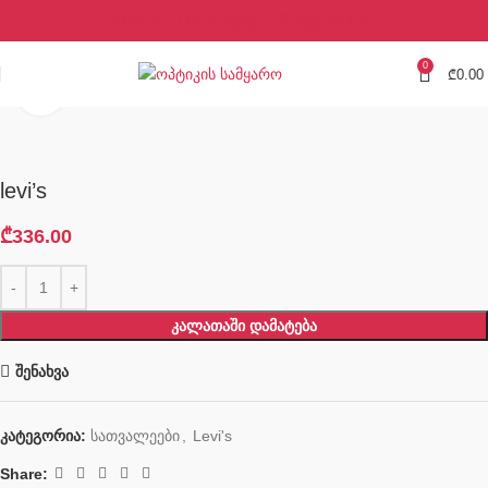
+995 577 113 773
ვაჟა ფშაველას #39
0
₾
0.00
Click to enlarge
levi’s
₾
336.00
ᲙᲐᲚᲐᲗᲐᲨᲘ ᲓᲐᲛᲐᲢᲔᲑᲐ
შენახვა
კატეგორია:
სათვალეები
,
Levi's
Share: