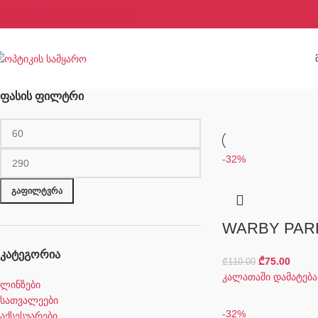
ბილისი, ვაჟა ფშაველას #39
ᲤᲐᲡᲘᲡ ᲤᲘᲚᲢᲠᲘ
-32%
ᲒᲐᲤᲘᲚᲢᲕᲠᲐ
WARBY PAR
ᲙᲐᲢᲔᲒᲝᲠᲘᲐ
₾
75.00
₾
110.00
კალათაში დამატება
ლინზები
სათვალეები
-32%
აქსესუარები