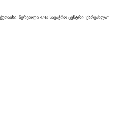
ქუთაისი, წერეთლი 4/4ა სავაჭრო ცენტრი "ქარვასლა"
577 69 52 49
ქუთაისი, ჭავჭავაძის გამზირი 67, სავაჭრო ცენტრი "გრანდ მოლი"
577 68 52 47
OPTIC WORLD | CREATED BY
-WEB
. PREMIUM E-COMMERCE
S
SOLUTIONS.