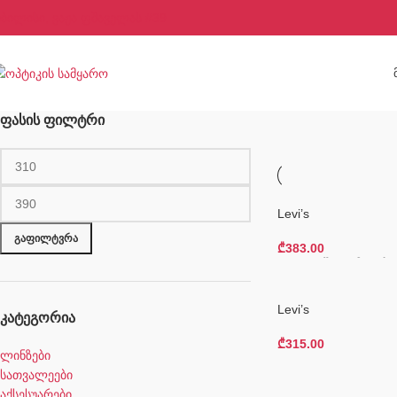
ბილისი, ვაჟა ფშაველას #39
ᲤᲐᲡᲘᲡ ᲤᲘᲚᲢᲠᲘ
Levi’s
ᲒᲐᲤᲘᲚᲢᲕᲠᲐ
₾
383.00
Კალათაში Დამატება
Levi’s
ᲙᲐᲢᲔᲒᲝᲠᲘᲐ
₾
315.00
ლინზები
Კალათაში Დამატება
სათვალეები
აქსესუარები