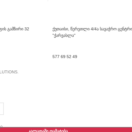
ფის გამზირი 32
ქუთაისი, წერეთლი 4/4ა სავაჭრო ცენტრ
"ქარვასლა"
577 69 52 49
LUTIONS.
ა.
ᲙᲐᲚᲐᲗᲐᲨᲘ ᲓᲐᲛᲐᲢᲔᲑᲐ