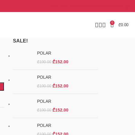
+995 577 113 773
info@opticissamkaro.ge
0
₾
0.00
SALE!
POLAR
₾
152.00
₾
190.00
POLAR
₾
152.00
₾
190.00
POLAR
₾
152.00
₾
190.00
POLAR
₾
152.00
₾
190.00