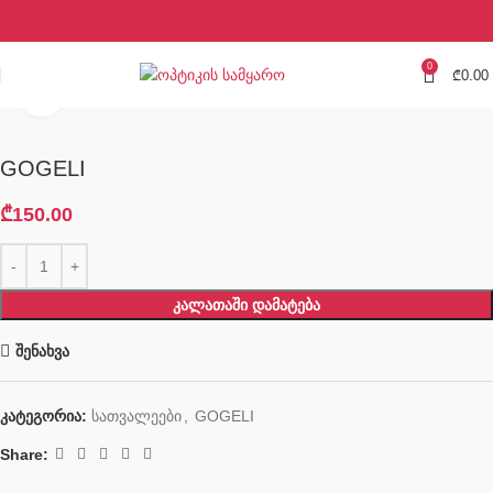
+995 577 113 773
ვაჟა ფშაველას #39
0
₾
0.00
Click to enlarge
GOGELI
₾
150.00
ᲙᲐᲚᲐᲗᲐᲨᲘ ᲓᲐᲛᲐᲢᲔᲑᲐ
შენახვა
კატეგორია:
სათვალეები
,
GOGELI
Share: