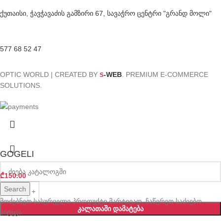
ქუთაისი, ჭავჭავაძის გამზირი 67, სავაჭრო ცენტრი "გრანდ მოლი"
577 68 52 47
OPTIC WORLD | CREATED BY
-WEB
. PREMIUM E-COMMERCE
S
SOLUTIONS.
GOGELI
₾
150.00
Search
მოძებნეთ სასურველი პროდუქტი მარტივად, ჩაწერეთ საძიებო
ᲙᲐᲚᲐᲗᲐᲨᲘ ᲓᲐᲛᲐᲢᲔᲑᲐ
სიტყვა.