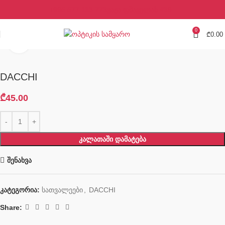
+995 577 113 773
ვაჟა ფშაველას #39
0
₾
0.00
Click to enlarge
DACCHI
₾
45.00
ᲙᲐᲚᲐᲗᲐᲨᲘ ᲓᲐᲛᲐᲢᲔᲑᲐ
შენახვა
კატეგორია:
სათვალეები
,
DACCHI
Share: