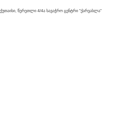
ქუთაისი, წერეთლი 4/4ა სავაჭრო ცენტრი "ქარვასლა"
577 69 52 49
ქუთაისი, ჭავჭავაძის გამზირი 67, სავაჭრო ცენტრი "გრანდ მოლი"
577 68 52 47
OPTIC WORLD | CREATED BY
-WEB
. PREMIUM E-COMMERCE
S
SOLUTIONS.