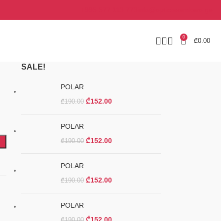
+995 577 113 773
info@opticissamkaro.ge
0
₾
0.00
SALE!
POLAR
₾
152.00
₾
190.00
POLAR
₾
152.00
₾
190.00
POLAR
₾
152.00
₾
190.00
POLAR
₾
152.00
₾
190.00