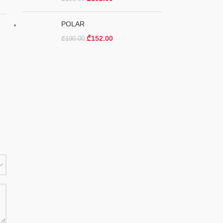
POLAR
₾
152.00
₾
190.00