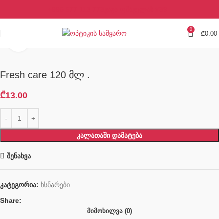
+995 577 113 773
ვაჟა ფშაველას #39
0
₾
0.00
Click to enlarge
Fresh care 120 მლ .
₾
13.00
ᲙᲐᲚᲐᲗᲐᲨᲘ ᲓᲐᲛᲐᲢᲔᲑᲐ
შენახვა
კატეგორია:
ხსნარები
Share:
ᲛᲘᲛᲝᲮᲘᲚᲕᲐ (0)