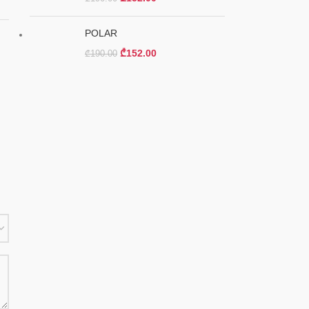
POLAR
₾
152.00
₾
190.00