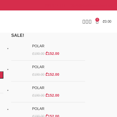
+995 577 113 773
info@opticissamkaro.ge
0
₾
0.00
SALE!
POLAR
₾
152.00
₾
190.00
POLAR
₾
152.00
₾
190.00
POLAR
₾
152.00
₾
190.00
POLAR
₾
152.00
₾
190.00