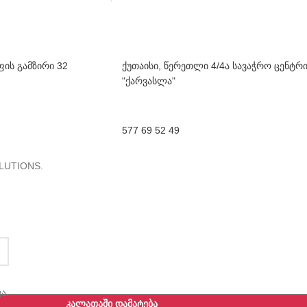
ფის გამზირი 32
ქუთაისი, წერეთლი 4/4ა სავაჭრო ცენტრ
"ქარვასლა"
577 69 52 49
LUTIONS.
ა.
ᲙᲐᲚᲐᲗᲐᲨᲘ ᲓᲐᲛᲐᲢᲔᲑᲐ