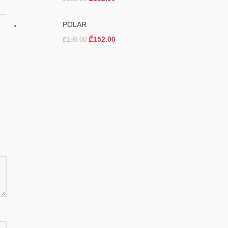
POLAR
₾
152.00
₾
190.00