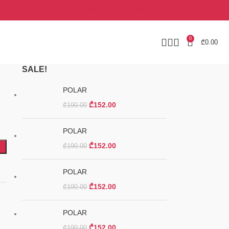
+995 577 113 773
info@opticissamkaro.ge
0
₾
0.00
SALE!
POLAR
₾
152.00
₾
190.00
POLAR
₾
152.00
₾
190.00
POLAR
₾
152.00
₾
190.00
POLAR
₾
152.00
₾
190.00