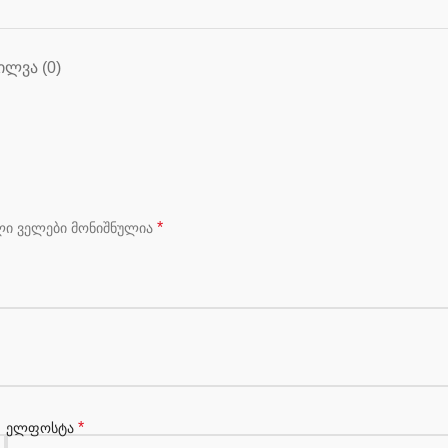
ᲘᲚᲕᲐ (0)
*
ლი ველები მონიშნულია
*
ელფოსტა