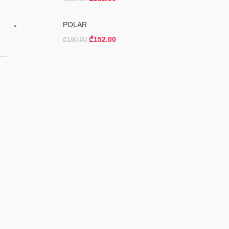
POLAR
₾
152.00
₾
190.00