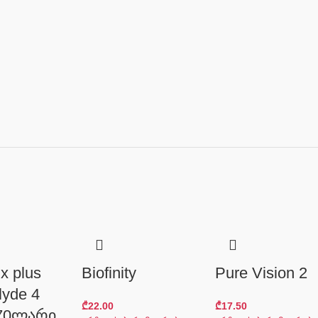
ix plus
Biofinity
Pure Vision 2
lyde 4
₾
22.00
₾
17.50
70ლარი