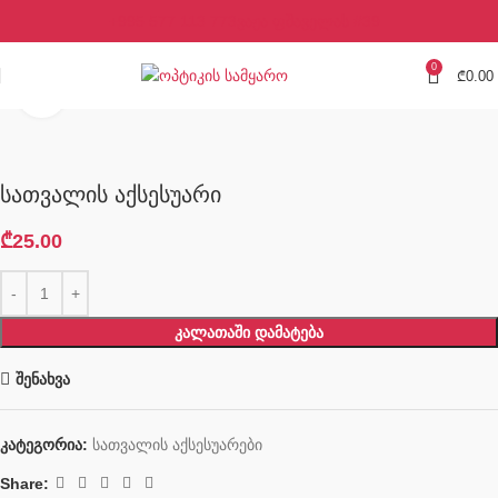
+995 577 113 773
ვაჟა ფშაველას #39
0
₾
0.00
Click to enlarge
სათვალის აქსესუარი
₾
25.00
ᲙᲐᲚᲐᲗᲐᲨᲘ ᲓᲐᲛᲐᲢᲔᲑᲐ
შენახვა
კატეგორია:
სათვალის აქსესუარები
Share: