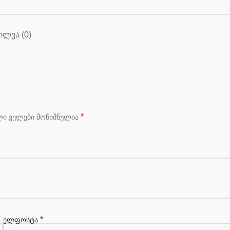
ᲘᲚᲕᲐ (0)
*
ლი ველები მონიშნულია
*
ელფოსტა