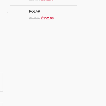
POLAR
₾
152.00
₾
190.00