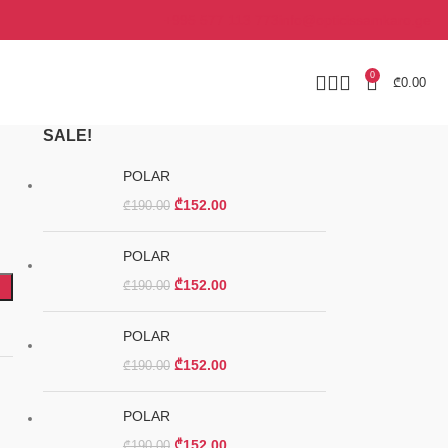
+995 577 113 773
info@opticissamkaro.ge
0
₾
0.00
SALE!
POLAR
₾
152.00
₾
190.00
POLAR
₾
152.00
₾
190.00
POLAR
₾
152.00
₾
190.00
POLAR
₾
152.00
₾
190.00