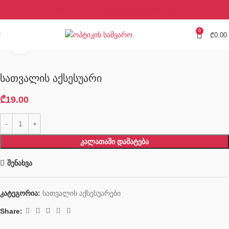
+995 577 113 773
ვაჟა ფშაველას #39
0
₾
0.00
Click to enlarge
სათვალის აქსესუარი
₾
19.00
ᲙᲐᲚᲐᲗᲐᲨᲘ ᲓᲐᲛᲐᲢᲔᲑᲐ
შენახვა
კატეგორია:
სათვალის აქსესუარები
Share: