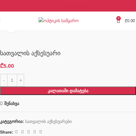
+995 577 113 773
ვაჟა ფშაველას #39
0
₾
0.00
Click to enlarge
სათვალის აქსესუარი
₾
5.00
ᲙᲐᲚᲐᲗᲐᲨᲘ ᲓᲐᲛᲐᲢᲔᲑᲐ
შენახვა
კატეგორია:
სათვალის აქსესუარები
Share: