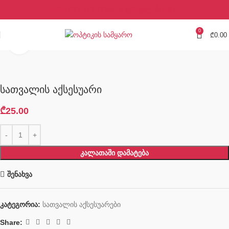
+995 577 113 773
ვაჟა ფშაველას #39
0
₾
0.00
Click to enlarge
სათვალის აქსესუარი
₾
25.00
ᲙᲐᲚᲐᲗᲐᲨᲘ ᲓᲐᲛᲐᲢᲔᲑᲐ
შენახვა
კატეგორია:
სათვალის აქსესუარები
Share: