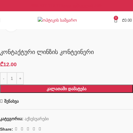
+995 577 113 773
ვაჟა ფშაველას #39
0
₾
0.00
Click to enlarge
კონტაქტური ლინზის კონტეინერი
₾
12.00
ᲙᲐᲚᲐᲗᲐᲨᲘ ᲓᲐᲛᲐᲢᲔᲑᲐ
შენახვა
კატეგორია:
აქსესუარები
Share: